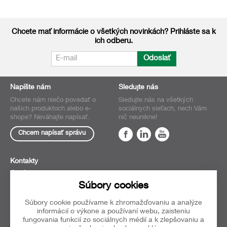
Chcete mať informácie o všetkých novinkách? Prihláste sa k
ich odberu.
Odoslať
Napíšte nám
Sledujte nás
Chcete nám niečo povedať o
Sledujte nás na všetkých
našich produktoch alebo e-
sociálnych sieťach, nech Vám
shope? Neváhajte napísať.
nič neunikne!
Chcem napísať správu
Kontakty
O nás
Súbory cookies
Obchodné
podmienky
Súbory cookie používame k zhromažďovaniu a analýze
Oblúbené
informácií o výkone a používaní webu, zaisteniu
fungovania funkcií zo sociálnych médií a k zlepšovaniu a