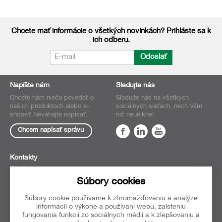
Chcete mať informácie o všetkých novinkách? Prihláste sa k
ich odberu.
Odoslať
Napíšte nám
Sledujte nás
Chcete nám niečo povedať o
Sledujte nás na všetkých
našich produktoch alebo e-
sociálnych sieťach, nech Vám
shope? Neváhajte napísať.
nič neunikne!
Chcem napísať správu
Kontakty
O nás
Súbory cookies
Obchodné
podmienky
Súbory cookie používame k zhromažďovaniu a analýze
Oblúbené
informácií o výkone a používaní webu, zaisteniu
fungovania funkcií zo sociálnych médií a k zlepšovaniu a