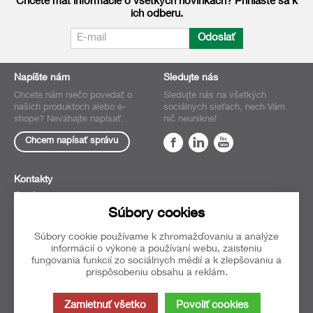
Chcete mať informácie o všetkých novinkách? Prihláste sa k
ich odberu.
Odoslať
Napíšte nám
Sledujte nás
Chcete nám niečo povedať o
Sledujte nás na všetkých
našich produktoch alebo e-
sociálnych sieťach, nech Vám
shope? Neváhajte napísať.
nič neunikne!
Chcem napísať správu
Kontakty
O nás
Súbory cookies
Obchodné
podmienky
Súbory cookie používame k zhromažďovaniu a analýze
Oblúbené
informácií o výkone a používaní webu, zaisteniu
fungovania funkcií zo sociálnych médií a k zlepšovaniu a
prispôsobeniu obsahu a reklám.
Táto stránka používa súbory
Zamietnuť všetko
Povoliť cookies
cookies. Kliknite pre viac