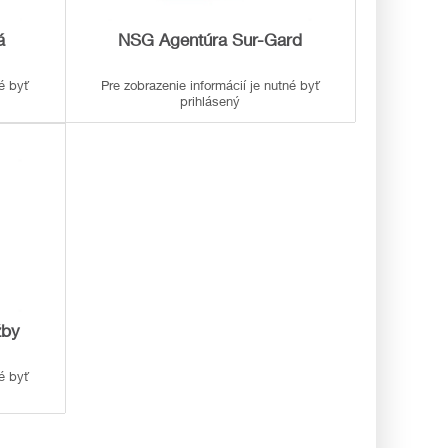
á
NSG Agentúra Sur-Gard
né byť
Pre zobrazenie informácií je nutné byť
prihlásený
žby
né byť