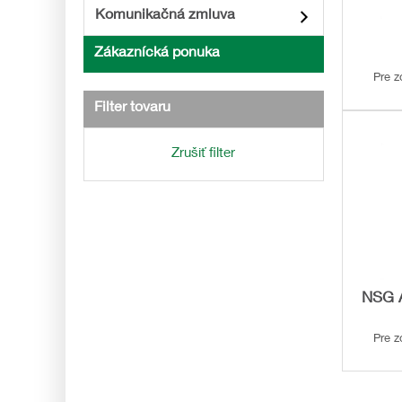
Komunikačná zmluva
Zákaznícká ponuka
Pre z
Filter tovaru
Zrušiť filter
NSG A
Pre z