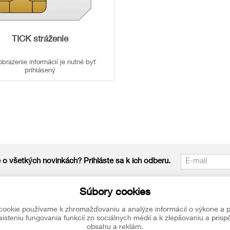
TICK stráženie
obrazenie informácií je nutné byť
prihlásený
 o všetkých novinkách? Prihláste sa k ich odberu.
Sledujte nás
Súbory cookies
pe? Neváhajte
Sledujte nás na všetkých sociálnych sieťach, nech Vám
cookie používame k zhromažďovaniu a analýze informácií o výkone a p
isteniu fungovania funkcií zo sociálnych médií a k zlepšovaniu a pris
obsahu a reklám.