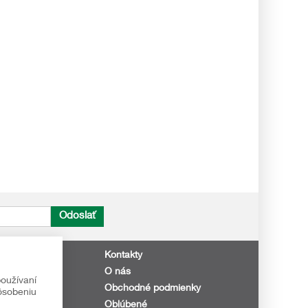
Odoslať
Kontakty
O nás
 nič neunikne!
oužívaní
Obchodné podmienky
pôsobeniu
Oblúbené