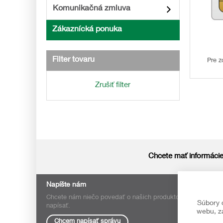
Komunikačná zmluva
Zákaznícká ponuka
Filter tovaru
Pre z
Zrušiť filter
Chcete mať informácie
Napíšte nám
Chcete nám niečo povedať o našich produktoch alebo e-sho
Súbory 
napísať.
webu, za
Chcem napísať správu