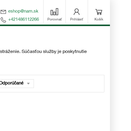
eshop@nam.sk
+421486112266
Porovnať
Prihlásiť
Košík
stráženie. Súčasťou služby je poskytnutie
Odporúčané