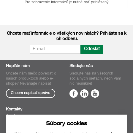
Pre zobrazenie informácií je nutné byť prihlásený
Chcete mať informácie o všetkých novinkách? Prihláste sa k
ich odberu.
Odoslať
Napíšte nám
Sledujte nás
Chcete nám niečo povedať o
Sledujte nás na všetkých
našich produktoch alebo e-
sociálnych sieťach, nech Vám
shope? Neváhajte napísať.
nič neunikne!
Chcem napísať správu
Kontakty
O nás
Súbory cookies
Obchodné
podmienky