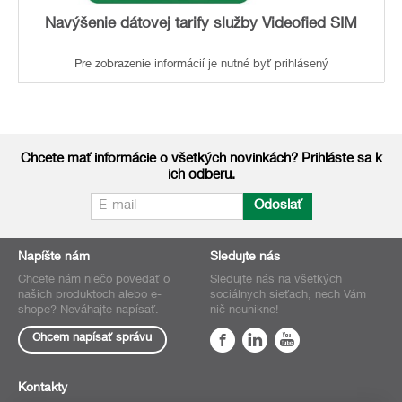
Navýšenie dátovej tarify služby Videofied SIM
Pre zobrazenie informácií je nutné byť prihlásený
Chcete mať informácie o všetkých novinkách? Prihláste sa k
ich odberu.
Odoslať
Napíšte nám
Sledujte nás
Chcete nám niečo povedať o
Sledujte nás na všetkých
našich produktoch alebo e-
sociálnych sieťach, nech Vám
shope? Neváhajte napísať.
nič neunikne!
Chcem napísať správu
Kontakty